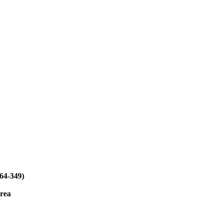
-349)
orea