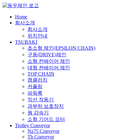
콘
텐
Home
츠
회사소개
로
회사소개
건
위치안내
너
TSUBAKI
뛰
초소형 체인(EPSILON CHAIN)
기
구동(DRIVE)체인
소형 컨베이어 체인
대형 컨베이어 체인
TOP CHAIN
캠클러치
커플링
파워록
직선 작동기
과부하 보호장치
웜 감속기
소형 기어드 모터
Trolley Conveyor
Nz75 Conveyor
Th Conveyor