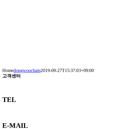
Home
dongwoochain
2019-09-27T15:37:03+09:00
고객센터
TEL
E-MAIL