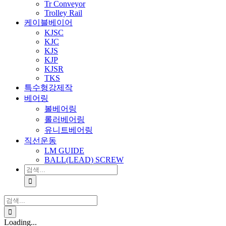
Tr Conveyor
Trolley Rail
케이블베이어
KJSC
KJC
KJS
KJP
KJSR
TKS
특수형강제작
베어링
볼베어링
롤러베어링
유니트베어링
직선운동
LM GUIDE
BALL(LEAD) SCREW
검
색:
검
색:
Loading...